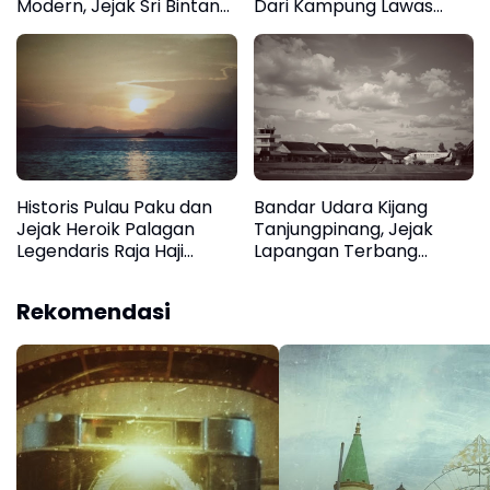
Modern, Jejak Sri Bintan
Dari Kampung Lawas
Pura Tanjungpinang
hingga Jadi Ikon Kuliner
Menyambut Dunia
Kota
Historis Pulau Paku dan
Bandar Udara Kijang
Jejak Heroik Palagan
Tanjungpinang, Jejak
Legendaris Raja Haji
Lapangan Terbang
Fisabilillah di
Legendaris Pulau Bintan
Tanjungpinang
Rekomendasi