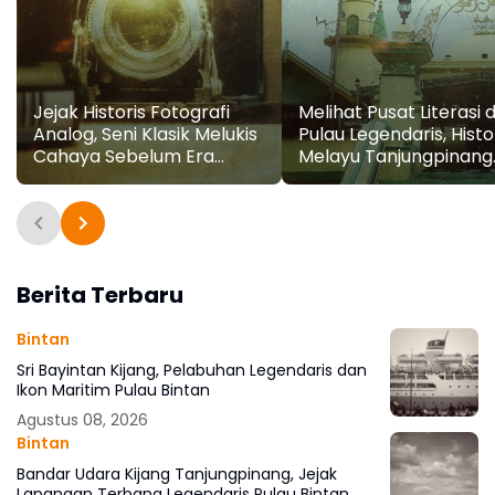
Jejak Historis Fotografi
Melihat Pusat Literasi d
Analog, Seni Klasik Melukis
Pulau Legendaris, Histo
Cahaya Sebelum Era
Melayu Tanjungpinang
Digital
Mendunia
Berita Terbaru
Bintan
Sri Bayintan Kijang, Pelabuhan Legendaris dan
Ikon Maritim Pulau Bintan
Agustus 08, 2026
Bintan
Bandar Udara Kijang Tanjungpinang, Jejak
Lapangan Terbang Legendaris Pulau Bintan