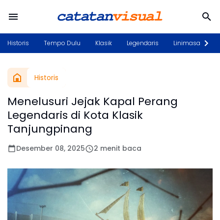
Historis
Tempo Dulu
Klasik
Legendaris
Linimasa
P
Historis
Menelusuri Jejak Kapal Perang
Legendaris di Kota Klasik
Tanjungpinang
Desember 08, 2025
2 menit baca