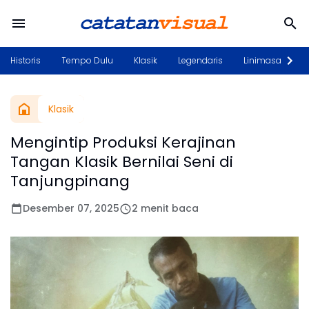
Historis
Tempo Dulu
Klasik
Legendaris
Linimasa
P
Klasik
Mengintip Produksi Kerajinan
Tangan Klasik Bernilai Seni di
Tanjungpinang
Desember 07, 2025
2 menit baca