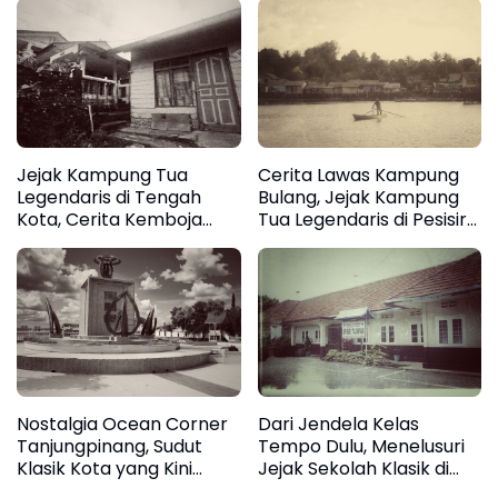
Tanjungpinang
Dompak
Jejak Kampung Tua
Cerita Lawas Kampung
Legendaris di Tengah
Bulang, Jejak Kampung
Kota, Cerita Kemboja
Tua Legendaris di Pesisir
Tanjungpinang dalam
Timur Tanjungpinang
Lintasan Waktu
Nostalgia Ocean Corner
Dari Jendela Kelas
Tanjungpinang, Sudut
Tempo Dulu, Menelusuri
Klasik Kota yang Kini
Jejak Sekolah Klasik di
Berganti Wajah
Tanjungpinang