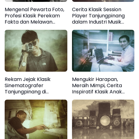
Mengenal Pewarta Foto,
Cerita Klasik Session
Profesi Klasik Perekam
Player Tanjungpinang
Fakta dan Melawan
dalam Industri Musik
Manipulasi Digital
Modern
Rekam Jejak Klasik
Mengukir Harapan,
Sinematografer
Meraih Mimpi, Cerita
Tanjungpinang di
Inspiratif Klasik Anak
Panggung Sinema
Tanjungpinang di Negeri
Universal
Sakura