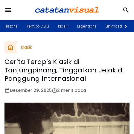
Historis
Tempo Dulu
Klasik
Legendaris
Linimasa
P
Klasik
Cerita Terapis Klasik di
Tanjungpinang, Tinggalkan Jejak di
Panggung Internasional
Desember 29, 2025
2 menit baca