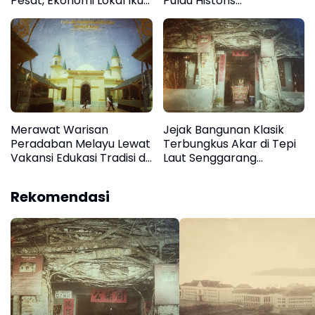
Pesat, Ekonomi Lokal Ikut
Pulau Historis
Bergerak
Tanjungpinang
Merawat Warisan
Jejak Bangunan Klasik
Peradaban Melayu Lewat
Terbungkus Akar di Tepi
Vakansi Edukasi Tradisi di
Laut Senggarang
Pulau Penyengat
Tanjungpinang
Tanjungpinang
Rekomendasi