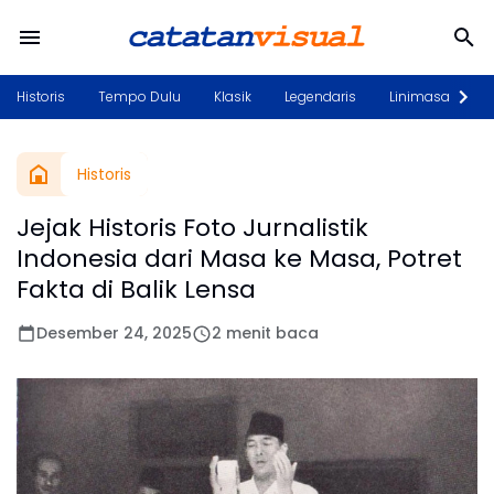
Historis
Tempo Dulu
Klasik
Legendaris
Linimasa
P
Historis
Jejak Historis Foto Jurnalistik
Indonesia dari Masa ke Masa, Potret
Fakta di Balik Lensa
Desember 24, 2025
2 menit baca