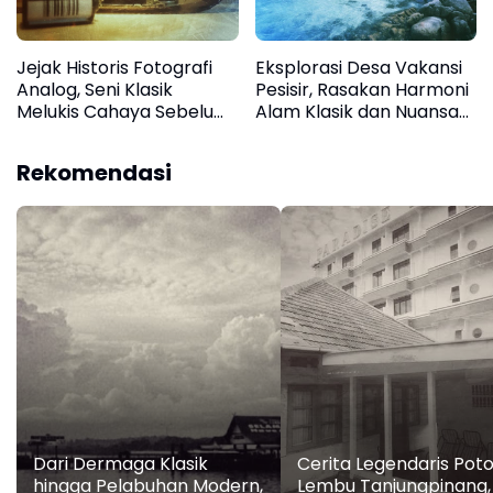
Jejak Historis Fotografi
Eksplorasi Desa Vakansi
Analog, Seni Klasik
Pesisir, Rasakan Harmoni
Melukis Cahaya Sebelum
Alam Klasik dan Nuansa
Era Digital
Natural Pulau Bintan
Rekomendasi
Dari Dermaga Klasik
Cerita Legendaris Pot
hingga Pelabuhan Modern,
Lembu Tanjungpinang,