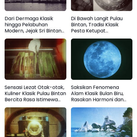
Dari Dermaga Klasik
Di Bawah Langit Pulau
hingga Pelabuhan
Bintan, Tradisi Klasik
Modern, Jejak Sri Bintan
Pesta Ketupat
Pura Tanjungpinang
Menyatukan Ribuan Hati
Menyambut Dunia
Sensasi Lezat Otak-otak,
Saksikan Fenomena
Kuliner Klasik Pulau Bintan
Alam Klasik Bulan Biru,
Bercita Rasa Istimewa
Rasakan Harmoni dan
dan Autentik
Nuansa Romantis Langit
Malam