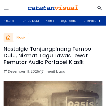
Historis
Tempo Dulu
Klasik
Legendaris
Linimasa
P
Klasik
Nostalgia Tanjungpinang Tempo
Dulu, Nikmati Lagu Lawas Lewat
Pemutar Audio Portabel Klasik
Desember 11, 2025
1 menit baca