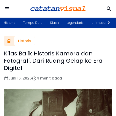
Historis
Tempo Dulu
Klasik
Legendaris
Linimasa
P
Historis
Kilas Balik Historis Kamera dan
Fotografi, Dari Ruang Gelap ke Era
Digital
Juni 16, 2026
4 menit baca